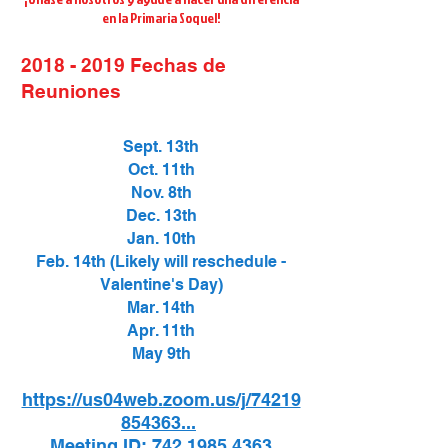
en la Primaria Soquel!
2018 - 2019
Fechas de
Reuniones
Sept. 13th
Oct. 11th
Nov. 8th
Dec. 13th
Jan. 10th
Feb. 14th (Likely will reschedule -
Valentine's Day)
Mar. 14th
Apr. 11th
May 9th
https://us04web.zoom.us/j/74219
854363...
Meeting ID:
742 1985 4363