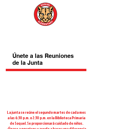
Escuela Primaria
Soquel
Únete a las Reuniones
de la Junta
SEA UN MIEMBRO
ACTIVO - ¡HAGA QUE
SU VOZ SE ESCUCHE!
La junta se reúne el segundo martes de cada mes
a las 6:30 p.m. o 2:30 p.m. en la Biblioteca Primaria
de Soquel. Se proporcionará cuidado de niños.
¡Únase a nosotros y ayude a hacer una diferencia