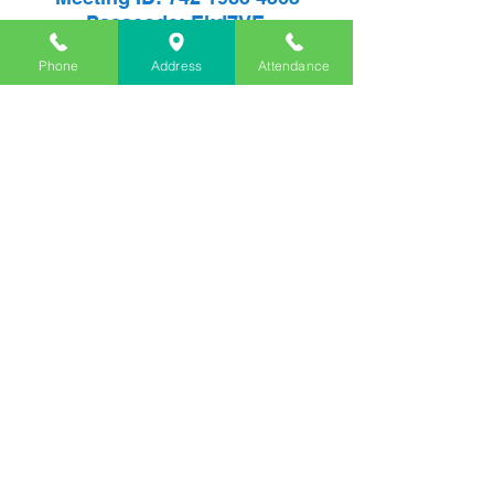
Passcode: Ekd7VE
Phone
Address
Attendance
Contáctenos
Tel:
(831) 464-5655
Fax:
(831) 475-4678
Dirección
2700 Porter Street, Soquel CA
95073